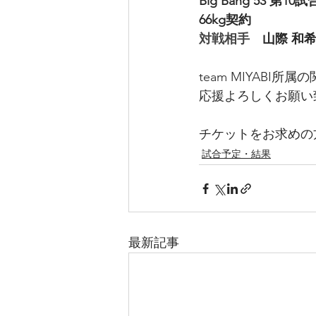
Big Bang 53 第10試
66kg契約
対戦相手　
山際 和
team MIYABI所属
応援よろしくお願い
チケットをお求めの
試合予定・結果
最新記事