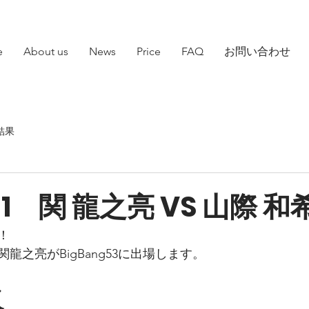
e
About us
News
Price
FAQ
お問い合わせ
結果
.31 関 龍之亮 VS 山際 和
！
龍之亮がBigBang53に出場します。
ル