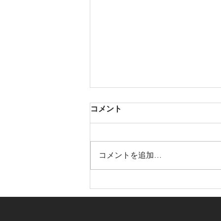
コメント
コメントを追加…
2025.8.31 田勢ジャイル VS
井上 銀太