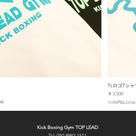
TLロゴTシャ
価格
￥3,500
無料
10,000円以上
Kick Boxing Gym TOP LEAD
Tel: 050-8883-1511