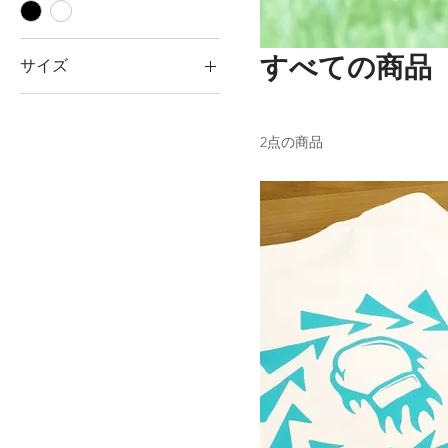
すべての商品
サイズ
120
130
2点の商品
140
150
L
LL
M
S
SS